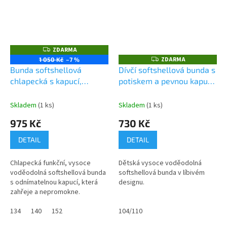
ZDARMA
Z
D
ZDARMA
Z
1 050 Kč
–7 %
A
D
Bunda softshellová
Dívčí softshellová bunda s
R
A
M
chlapecká s kapucí,
potiskem a pevnou kapucí,
R
A
M
Pidilidi, PD1102-02, kluk
Pidilidi, PD1088-03,
A
růžová
Skladem
(1 ks)
Skladem
(1 ks)
975 Kč
730 Kč
DETAIL
DETAIL
Chlapecká funkční, vysoce
Dětská vysoce voděodolná
voděodolná softshellová bunda
softshellová bunda v líbivém
s odnímatelnou kapucí, která
designu.
zahřeje a nepromokne.
134
140
152
104/110