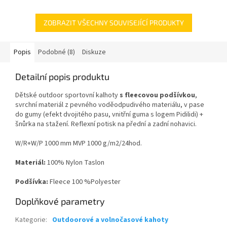
ZOBRAZIT VŠECHNY SOUVISEJÍCÍ PRODUKTY
Popis
Podobné (8)
Diskuze
Detailní popis produktu
Dětské outdoor sportovní kalhoty
s fleecovou podšívkou
,
svrchní materiál z pevného voděodpudivého materiálu, v pase
do gumy (efekt dvojitého pasu, vnitřní guma s logem Pidilidi) +
šnůrka na stažení. Reflexní potisk na přední a zadní nohavici.
W/R+W/P 1000 mm MVP 1000 g/m2/24hod.
Materiál:
100% Nylon Taslon
Podšívka:
Fleece 100 %Polyester
Doplňkové parametry
Kategorie
:
Outdoorové a volnočasové kahoty