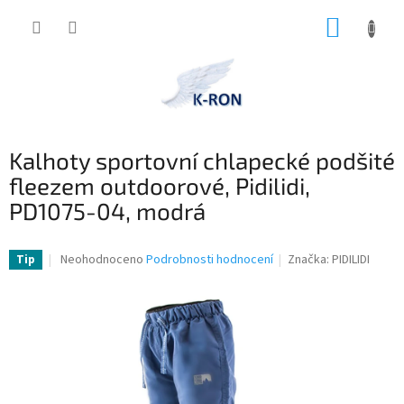
Přejít
NÁKUP
na
obsah
KOŠÍK
Kalhoty sportovní chlapecké podšité
fleezem outdoorové, Pidilidi,
PD1075-04, modrá
Průměrné
Neohodnoceno
Podrobnosti hodnocení
Značka:
PIDILIDI
Tip
hodnocení
produktu
je
0,0
z
5
hvězdiček.