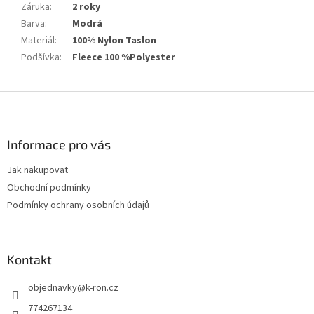
Záruka
:
2 roky
Barva
:
Modrá
Materiál
:
100% Nylon Taslon
Podšívka
:
Fleece 100 %Polyester
Z
á
p
a
Informace pro vás
t
Jak nakupovat
í
Obchodní podmínky
Podmínky ochrany osobních údajů
Kontakt
objednavky
@
k-ron.cz
774267134