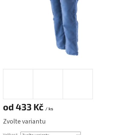
od
433 Kč
/ ks
Měrná
Zvolte variantu
cena: