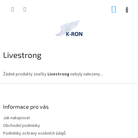
Přejít
NÁKUP
na
obsah
KOŠÍK
Livestrong
Žádné produkty značky
Livestrong
nebyly nalezeny...
Z
á
p
a
Informace pro vás
t
Jak nakupovat
í
Obchodní podmínky
Podmínky ochrany osobních údajů