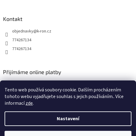
Kontakt
objednavky
@
k-ron.cz
774267134
774267134
Přijímáme online platby
Tento web používá soubory cookie. Dalším procházením
tohoto webu vyjadřujete souhlas s jejich používáním.. Více
informací
zde
.
Vytvořil Shoptet
Nastavení
Copyright 2026
www.k-ron.cz
. Všechna práva vyhrazena.
Upravit