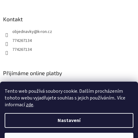
Kontakt
objednavky
@
k-ron.cz
774267134
774267134
Přijímáme online platby
Tento web používá soubory cookie. Dalším procházením
tohoto webu vyjadřujete souhlas s jejich používáním.. Více
informací
zde
.
Vytvořil Shoptet
Nastavení
Copyright 2026
www.k-ron.cz
. Všechna práva vyhrazena.
Upravit