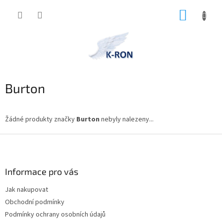
Přejít
NÁKUP
na
obsah
KOŠÍK
Burton
Žádné produkty značky
Burton
nebyly nalezeny...
Z
á
p
a
Informace pro vás
t
Jak nakupovat
í
Obchodní podmínky
Podmínky ochrany osobních údajů