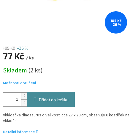
105 Kč
–26 %
105 Kč
–26 %
77 Kč
/ ks
Měrná
Skladem
(2 ks)
cena:
Možnosti doručení
Přidat do košíku
Vkládačka dinosaurus o velikosti cca 27 x 20 cm, obsahuje 6 kostiček na
vkládání.
Detailní informace