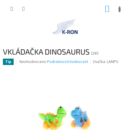
Přejít
NÁKUP
na
obsah
KOŠÍK
VKLÁDAČKA DINOSAURUS
2385
Průměrné
Neohodnoceno
Podrobnosti hodnocení
Značka:
LAMPS
Tip
hodnocení
produktu
je
0,0
z
5
hvězdiček.