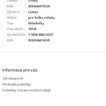
Záruka
:
2 roky
EAN
:
8592386076325
Výrobce
:
Lamps
Určení
:
pro holky a kluky
Typ
:
Vkládačky
Číslo zboží
:
76325
Výrobní číslo
:
T-5843 NW171527
EAN
:
8592386076325
Z
á
p
a
Informace pro vás
t
Jak nakupovat
í
Obchodní podmínky
Podmínky ochrany osobních údajů