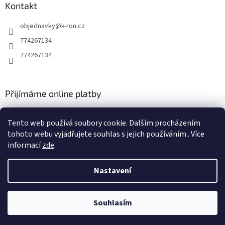
Kontakt
objednavky
@
k-ron.cz
774267134
774267134
Přijímáme online platby
Tento web používá soubory cookie. Dalším procházením
tohoto webu vyjadřujete souhlas s jejich používáním.. Více
informací
zde
.
Vytvořil Shoptet
Nastavení
Copyright 2026
www.k-ron.cz
. Všechna práva vyhrazena.
Upravit
Souhlasím
nastavení cookies