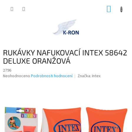
Přejít
NÁKUP
na
obsah
KOŠÍK
RUKÁVKY NAFUKOVACÍ INTEX 58642
DELUXE ORANŽOVÁ
2796
Průměrné
Neohodnoceno
Podrobnosti hodnocení
Značka:
Intex
hodnocení
produktu
je
0,0
z
5
hvězdiček.