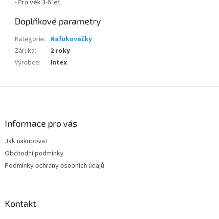
- Pro věk 3-6 let
Doplňkové parametry
Kategorie
:
Nafukovačky
Záruka
:
2 roky
Výrobce
:
Intex
Z
á
p
a
Informace pro vás
t
Jak nakupovat
í
Obchodní podmínky
Podmínky ochrany osobních údajů
Kontakt