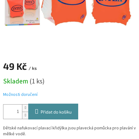
49 Kč
/ ks
Měrná
Skladem
(1 ks)
cena:
Možnosti doručení
Přidat do košíku
Dětské nafukovací plavací křidýlka jsou plavecká pomůcka pro plavání v
mělké vodě.