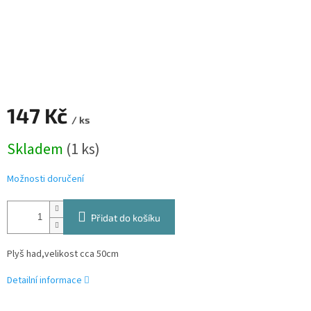
147 Kč
/ ks
Měrná
Skladem
(1 ks)
cena:
Možnosti doručení
Přidat do košíku
Plyš had,velikost cca 50cm
Detailní informace