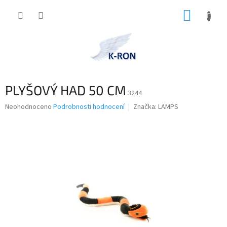
Přejít
NÁKUP
na
obsah
KOŠÍK
PLYŠOVÝ HAD 50 CM
3244
Průměrné
Neohodnoceno
Podrobnosti hodnocení
Značka:
LAMPS
hodnocení
produktu
je
0,0
z
5
hvězdiček.