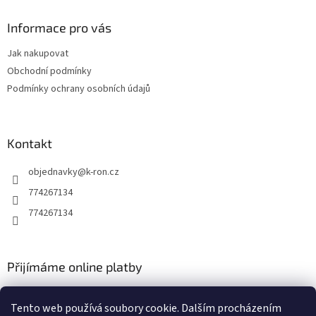
p
a
Informace pro vás
t
Jak nakupovat
í
Obchodní podmínky
Podmínky ochrany osobních údajů
Kontakt
objednavky
@
k-ron.cz
774267134
774267134
Přijímáme online platby
Tento web používá soubory cookie. Dalším procházením