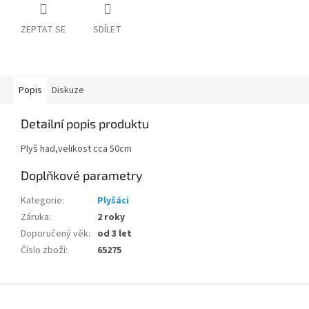
ZEPTAT SE
SDÍLET
Popis
Diskuze
Detailní popis produktu
Plyš had,velikost cca 50cm
Doplňkové parametry
Kategorie
:
Plyšáci
Záruka
:
2 roky
Doporučený věk
:
od 3 let
Číslo zboží
:
65275
Z
á