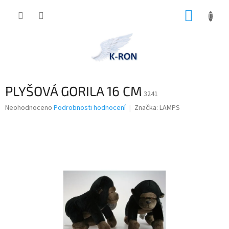
Přejít
NÁKUP
na
obsah
KOŠÍK
PLYŠOVÁ GORILA 16 CM
3241
Průměrné
Neohodnoceno
Podrobnosti hodnocení
Značka:
LAMPS
hodnocení
produktu
je
0,0
z
5
hvězdiček.