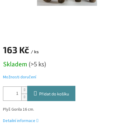
163 Kč
/ ks
Měrná
Skladem
(>5 ks)
cena:
Možnosti doručení
Přidat do košíku
Plyš Gorila 16 cm.
Detailní informace