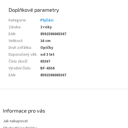
Doplňkové parametry
Kategorie
:
Plyšáci
Záruka
:
2 roky
EAN
:
8592386065367
Velikost
:
16 cm
Druh zvířátka
:
Opičky
Doporučený věk
:
od 3 let
Číslo zboží
:
65367
Výrobní číslo
:
BF-6536
EAN
:
8592386065367
Z
á
p
a
Informace pro vás
t
Jak nakupovat
í