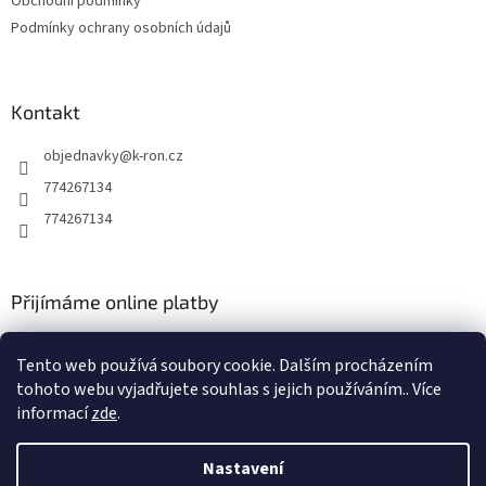
Obchodní podmínky
Podmínky ochrany osobních údajů
Kontakt
objednavky
@
k-ron.cz
774267134
774267134
Přijímáme online platby
Tento web používá soubory cookie. Dalším procházením
tohoto webu vyjadřujete souhlas s jejich používáním.. Více
informací
zde
.
Vytvořil Shoptet
Nastavení