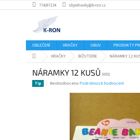
Přejít
774267134
objednavky@k-ron.cz
na
obsah
OBLEČENÍ
HRAČKY
OBUV
PRODUKTY PR
Domů
HRAČKY
BIŽUTERIE
NÁRAMKY 12 KU
NÁRAMKY 12 KUSŮ
3001
Průměrné
Neohodnoceno
Podrobnosti hodnocení
Tip
hodnocení
produktu
je
0,0
z
5
hvězdiček.