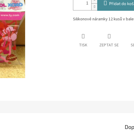
Přidat do koš
Silikonové náramky 12 kusů v balen
TISK
ZEPTAT SE
S
Dop