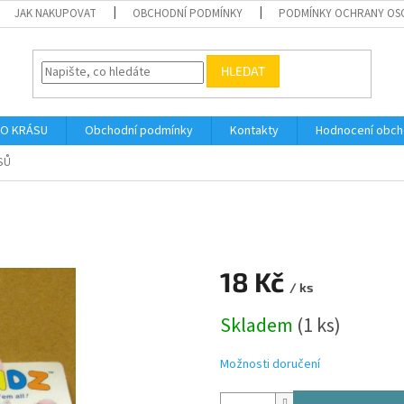
JAK NAKUPOVAT
OBCHODNÍ PODMÍNKY
PODMÍNKY OCHRANY OS
HLEDAT
O KRÁSU
Obchodní podmínky
Kontakty
Hodnocení obc
SŮ
18 Kč
/ ks
Měrná
Skladem
(1 ks)
cena:
Možnosti doručení