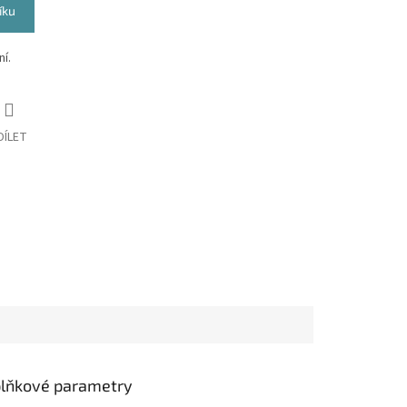
íku
í.
DÍLET
lňkové parametry