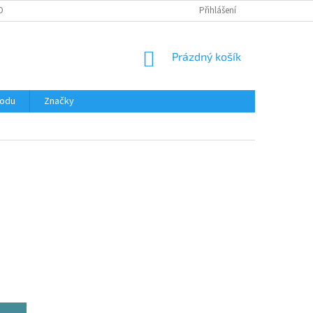
OBNÍCH ÚDAJŮ
Přihlášení
NÁKUPNÍ
Prázdný košík
KOŠÍK
hodu
Značky