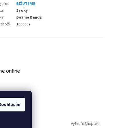
gorie
:
BIŽUTERIE
ka
:
2 roky
ka
:
Beanie Bandz
 zboží
:
1000067
me online
Souhlasím
Vytvořil Shoptet