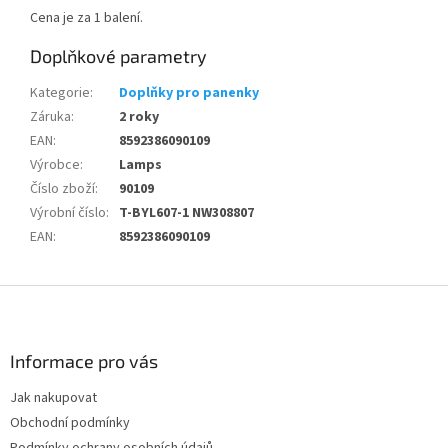
Cena je za 1 balení.
Doplňkové parametry
Kategorie
:
Doplňky pro panenky
Záruka
:
2 roky
EAN
:
8592386090109
Výrobce
:
Lamps
Číslo zboží
:
90109
Výrobní číslo
:
T-BYL607-1 NW308807
EAN
:
8592386090109
Z
á
p
a
Informace pro vás
t
Jak nakupovat
í
Obchodní podmínky