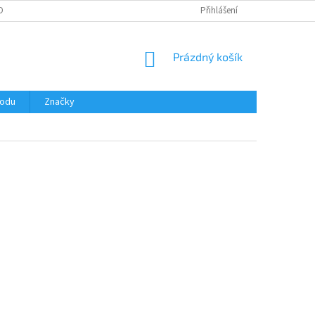
OBNÍCH ÚDAJŮ
Přihlášení
NÁKUPNÍ
Prázdný košík
KOŠÍK
hodu
Značky