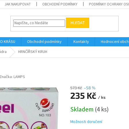
JAK NAKUPOVAT
OBCHODNÍ PODMÍNKY
PODMÍNKY OCHRANY OS
HLEDAT
O KRÁSU
Obchodní podmínky
Kontakty
Hodnocení obc
ádra
HRNČÍŘSKÝ KRUH
Značka:
LAMPS
573 Kč
–58 %
235 Kč
/ ks
Měrná
Skladem
(4 ks)
cena:
Možnosti doručení