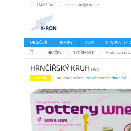
Přejít
774267134
objednavky@k-ron.cz
na
obsah
OBLEČENÍ
HRAČKY
OBUV
PRODUKTY PR
Domů
HRAČKY
TVOŘIVOST
Modelování, s
HRNČÍŘSKÝ KRUH
1935
Průměrné
Neohodnoceno
Podrobnosti hodnocení
Výprodej
hodnocení
produktu
je
0,0
z
5
hvězdiček.