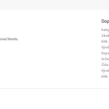
Dop
Kate
Záru
lovací hmotu.
EAN
:
Výro
Dopo
Urče
Číslo
Výrob
EAN
: