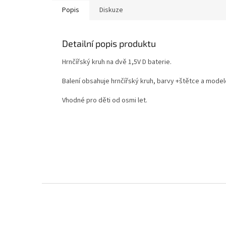
Popis
Diskuze
Detailní popis produktu
Hrnčířský kruh na dvě 1,5V D baterie.
Balení obsahuje hrnčířský kruh, barvy +štětce a mode
Vhodné pro děti od osmi let.
Z
á
p
a