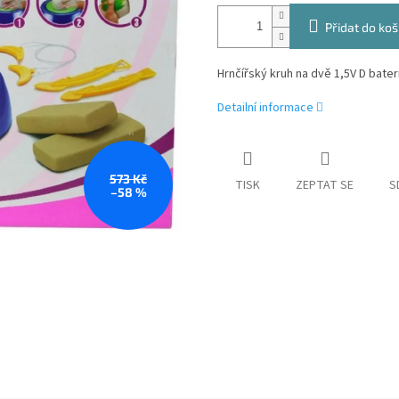
Přidat do koš
Hrnčířský kruh na dvě 1,5V D bater
Detailní informace
573 Kč
TISK
ZEPTAT SE
S
–58 %