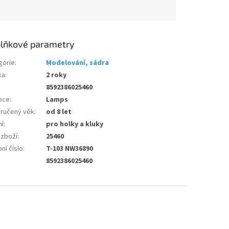
lňkové parametry
gorie
:
Modelování, sádra
ka
:
2 roky
8592386025460
bce
:
Lamps
ručený věk
:
od 8 let
ní
:
pro holky a kluky
 zboží
:
25460
ní číslo
:
T-103 NW36890
8592386025460