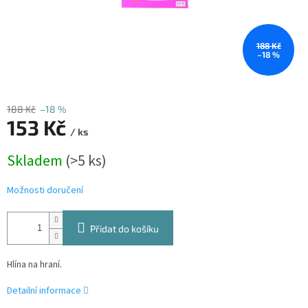
188 Kč
–18 %
188 Kč
–18 %
153 Kč
/ ks
Měrná
Skladem
(>5 ks)
cena:
Možnosti doručení
Přidat do košíku
Hlína na hraní.
Detailní informace