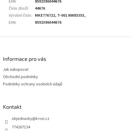
EAN
:
8592386044676
Číslo zboží
:
44676
Výrobní číslo
:
MKE776722, T-001 NW83353,
EAN
:
8592386044676
Z
á
p
a
Informace pro vás
t
Jak nakupovat
í
Obchodní podmínky
Podmínky ochrany osobních údajů
Kontakt
objednavky
@
k-ron.cz
774267134