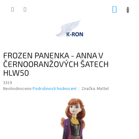
Přejít
NÁKUP
na
obsah
KOŠÍK
FROZEN PANENKA - ANNA V
ČERNOORANŽOVÝCH ŠATECH
HLW50
3319
Průměrné
Neohodnoceno
Podrobnosti hodnocení
Značka:
Mattel
hodnocení
produktu
je
0,0
z
5
hvězdiček.