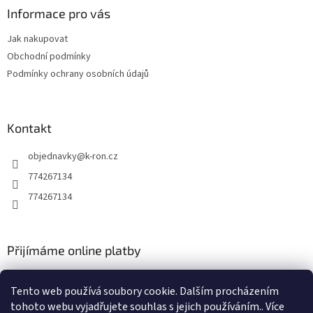
a
Informace pro vás
t
Jak nakupovat
í
Obchodní podmínky
Podmínky ochrany osobních údajů
Kontakt
objednavky
@
k-ron.cz
774267134
774267134
Přijímáme online platby
Tento web používá soubory cookie. Dalším procházením
tohoto webu vyjadřujete souhlas s jejich používáním.. Více