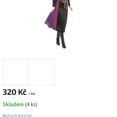
320 Kč
/ ks
Měrná
Skladem
(4 ks)
cena:
Možnosti doručení