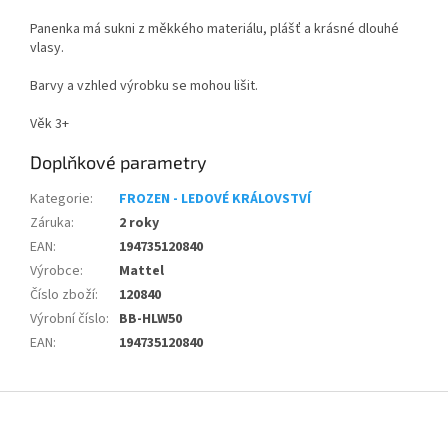
Panenka má sukni z měkkého materiálu, plášť a krásné dlouhé
vlasy.
Barvy a vzhled výrobku se mohou lišit.
Věk 3+
Doplňkové parametry
Kategorie
:
FROZEN - LEDOVÉ KRÁLOVSTVÍ
Záruka
:
2 roky
EAN
:
194735120840
Výrobce
:
Mattel
Číslo zboží
:
120840
Výrobní číslo
:
BB-HLW50
EAN
:
194735120840
Z
á
p