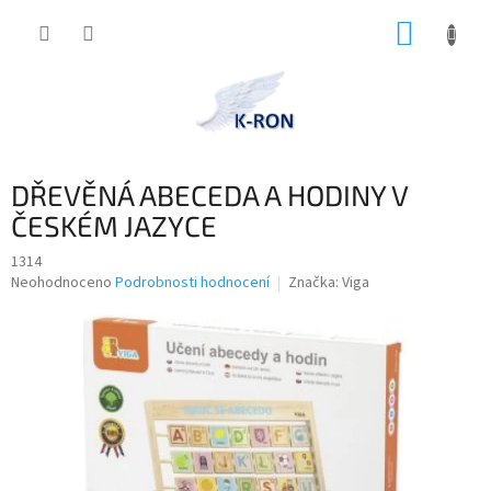
Přejít
NÁKUP
na
obsah
KOŠÍK
DŘEVĚNÁ ABECEDA A HODINY V
ČESKÉM JAZYCE
1314
Průměrné
Neohodnoceno
Podrobnosti hodnocení
Značka:
Viga
hodnocení
produktu
je
0,0
z
5
hvězdiček.