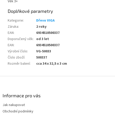
Věk 3+
Doplňkové parametry
Kategorie
:
Dřevo VIGA
Záruka
:
2 roky
EAN
:
6934510500337
Doporučený věk
:
od 3 let
EAN
:
6934510500337
Výrobní číslo
:
VG-50033
Číslo zboží
:
500337
Rozměr balení
:
cca 34 x 32,5 x 3 cm
Z
á
p
a
Informace pro vás
t
Jak nakupovat
í
Obchodní podmínky