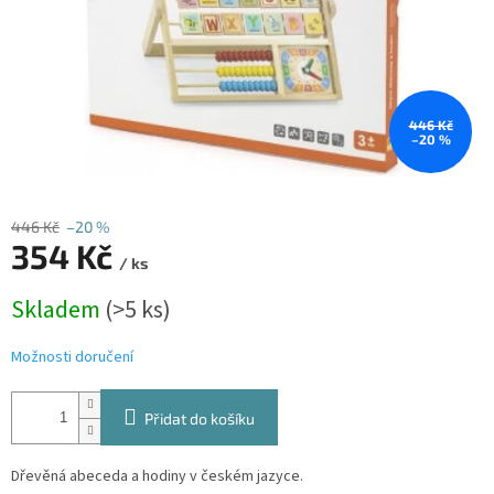
446 Kč
–20 %
446 Kč
–20 %
354 Kč
/ ks
Měrná
Skladem
(>5 ks)
cena:
Možnosti doručení
Přidat do košíku
Dřevěná abeceda a hodiny v českém jazyce.