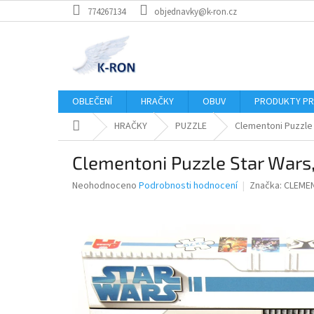
Přejít
774267134
objednavky@k-ron.cz
na
obsah
OBLEČENÍ
HRAČKY
OBUV
PRODUKTY PR
Domů
HRAČKY
PUZZLE
Clementoni Puzzle 
Clementoni Puzzle Star Wars,
Průměrné
Neohodnoceno
Podrobnosti hodnocení
Značka:
CLEME
hodnocení
produktu
je
0,0
z
5
hvězdiček.