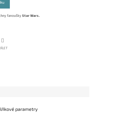
íku
echny fanoušky
Star Wars.
DÍLET
lňkové parametry