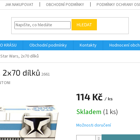
JAK NAKUPOVAT
OBCHODNÍ PODMÍNKY
PODMÍNKY OCHRANY OS
HLEDAT
O KRÁSU
Obchodní podmínky
Kontakty
Hodnocení obc
Star Wars, 2x70 dílků
 2x70 dílků
2661
NTONI
114 Kč
/ ks
Měrná
Skladem
(1 ks)
cena:
Možnosti doručení