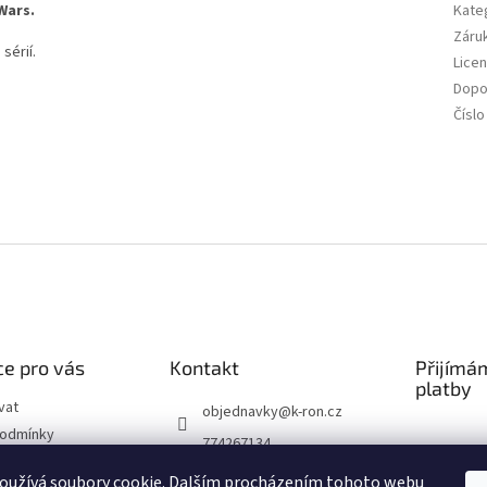
Wars.
Kate
Záru
sérií.
Lice
Dopo
Číslo
e pro vás
Kontakt
Přijímá
platby
vat
objednavky
@
k-ron.cz
podmínky
774267134
chrany osobních
774267134
oužívá soubory cookie. Dalším procházením tohoto webu