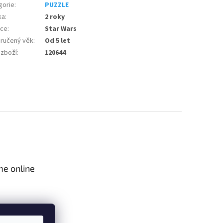
gorie
:
PUZZLE
ka
:
2 roky
nce
:
Star Wars
ručený věk
:
Od 5 let
 zboží
:
120644
me online