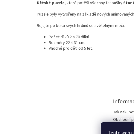
Dětské puzzle
, které potěší všechny fanoušky
Star 
Puzzle byly vytvořeny na základě nových animovaných 
Bojujte po boku svých hrdinů se světelnými meči.
Počet dílků 2 × 70 dílků.
Rozměry 22 × 31 cm.
Vhodné pro děti od 5 let.
Z
á
p
a
t
Informac
í
Jak nakupo
Obchodní 
Podmínky o
Tento web p
údajů