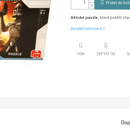
Přidat do koš
Dětské puzzle
, které potěší vš
Detailní informace
TISK
ZEPTAT SE
S
Dop