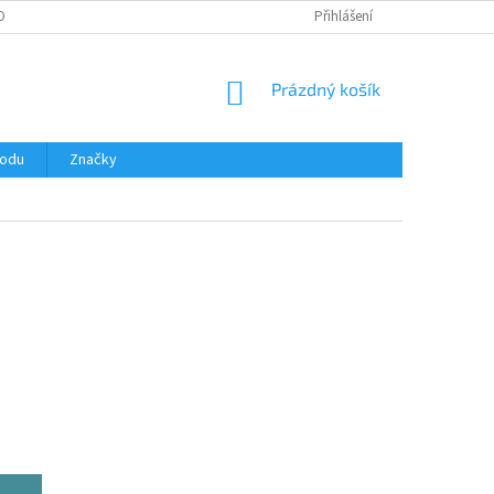
OBNÍCH ÚDAJŮ
Přihlášení
NÁKUPNÍ
Prázdný košík
KOŠÍK
hodu
Značky