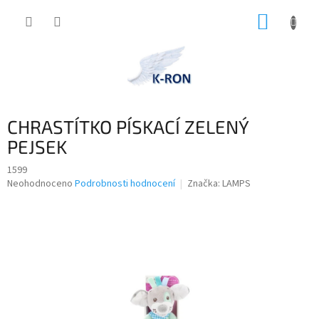
Přejít
NÁKUP
na
obsah
KOŠÍK
CHRASTÍTKO PÍSKACÍ ZELENÝ
PEJSEK
1599
Průměrné
Neohodnoceno
Podrobnosti hodnocení
Značka:
LAMPS
hodnocení
produktu
je
0,0
z
5
hvězdiček.