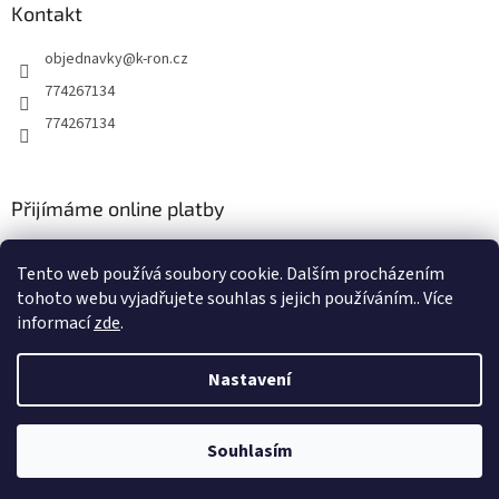
Kontakt
objednavky
@
k-ron.cz
774267134
774267134
Přijímáme online platby
Tento web používá soubory cookie. Dalším procházením
tohoto webu vyjadřujete souhlas s jejich používáním.. Více
informací
zde
.
Vytvořil Shoptet
Nastavení
Copyright 2026
www.k-ron.cz
. Všechna práva vyhrazena.
Upravit
Souhlasím
nastavení cookies