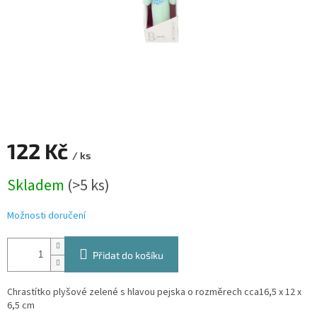
122 Kč
/ ks
Měrná
Skladem
(>5 ks)
cena:
Možnosti doručení
Přidat do košíku
Chrastítko plyšové zelené s hlavou pejska o rozměrech cca16,5 x 12 x
6,5 cm