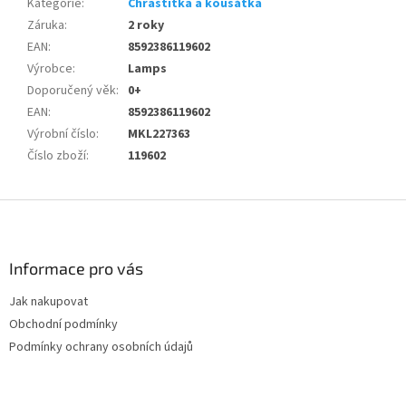
Kategorie
:
Chrastítka a kousátka
Záruka
:
2 roky
EAN
:
8592386119602
Výrobce
:
Lamps
Doporučený věk
:
0+
EAN
:
8592386119602
Výrobní číslo
:
MKL227363
Číslo zboží
:
119602
Z
á
p
a
Informace pro vás
t
Jak nakupovat
í
Obchodní podmínky
Podmínky ochrany osobních údajů