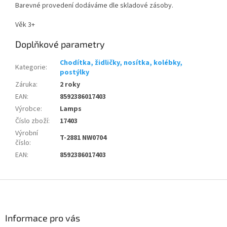
Barevné provedení dodáváme dle skladové zásoby.
Věk 3+
Doplňkové parametry
Chodítka, židličky, nosítka, kolébky,
Kategorie
:
postýlky
Záruka
:
2 roky
EAN
:
8592386017403
Výrobce
:
Lamps
Číslo zboží
:
17403
Výrobní
T-2881 NW0704
číslo
:
EAN
:
8592386017403
Z
á
p
a
Informace pro vás