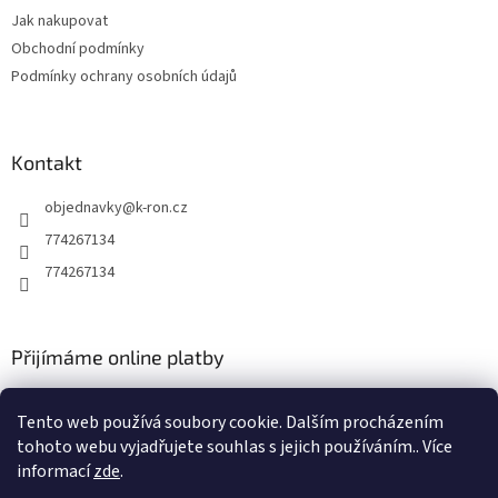
t
Jak nakupovat
í
Obchodní podmínky
Podmínky ochrany osobních údajů
Kontakt
objednavky
@
k-ron.cz
774267134
774267134
Přijímáme online platby
Tento web používá soubory cookie. Dalším procházením
tohoto webu vyjadřujete souhlas s jejich používáním.. Více
informací
zde
.