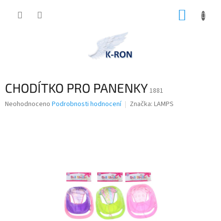
Přejít
NÁKUP
na
obsah
KOŠÍK
CHODÍTKO PRO PANENKY
1881
Průměrné
Neohodnoceno
Podrobnosti hodnocení
Značka:
LAMPS
hodnocení
produktu
je
0,0
z
5
hvězdiček.