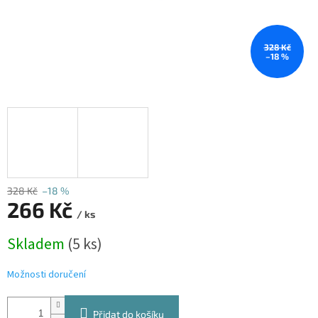
328 Kč
–18 %
328 Kč
–18 %
266 Kč
/ ks
Měrná
Skladem
(5 ks)
cena:
Možnosti doručení
Přidat do košíku