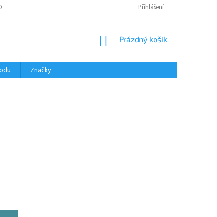
OBNÍCH ÚDAJŮ
Přihlášení
NÁKUPNÍ
Prázdný košík
KOŠÍK
hodu
Značky