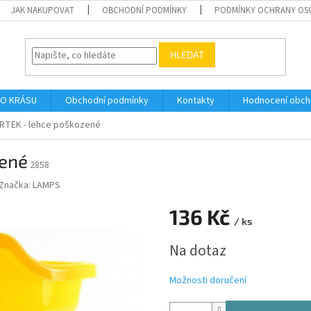
JAK NAKUPOVAT
OBCHODNÍ PODMÍNKY
PODMÍNKY OCHRANY OS
HLEDAT
O KRÁSU
Obchodní podmínky
Kontakty
Hodnocení obc
RTEK - lehce poškozené
zené
2858
Značka:
LAMPS
136 Kč
/ ks
Měrná
Na dotaz
cena:
Možnosti doručení