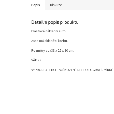
Popis
Diskuze
Detailní popis produktu
Plastové nákladní auto.
Auto má sklápěcí korbu.
Rozměry cca33 x 22 x 20 cm.
Věk 2+
VÝPRODEJ LEHCE POŠKOZENÉ DLE FOTOGRAFIÍ. MÍRN
Z
á
p
a
t