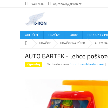
Přejít
774267134
objednavky@k-ron.cz
na
obsah
OBLEČENÍ
HRAČKY
OBUV
PRODUKTY PR
Domů
HRAČKY
HRAČKY NA PÍSEK
AUTO BA
AUTO BARTEK - lehce poško
Průměrné
Neohodnoceno
Podrobnosti hodnocení
Výprodej
hodnocení
produktu
je
0,0
z
5
hvězdiček.