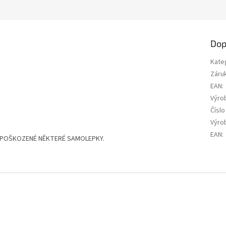
Dop
Kate
Záru
EAN
:
Výro
Číslo
Výrob
EAN
:
Ě POŠKOZENÉ NĚKTERÉ SAMOLEPKY.