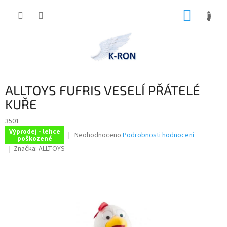
Přejít
NÁKUP
na
obsah
KOŠÍK
ALLTOYS FUFRIS VESELÍ PŘÁTELÉ
KUŘE
3501
Výprodej - lehce
Průměrné
Neohodnoceno
Podrobnosti hodnocení
poškozené
hodnocení
Značka:
ALLTOYS
produktu
je
0,0
z
5
hvězdiček.