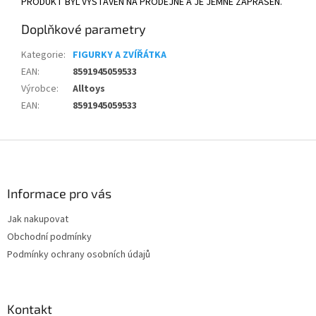
PRODUKT BYL VYSTAVEN NA PRODEJNĚ A JE JEMNĚ ZAPRÁŠEN.
Doplňkové parametry
Kategorie
:
FIGURKY A ZVÍŘÁTKA
EAN
:
8591945059533
Výrobce
:
Alltoys
EAN
:
8591945059533
Z
á
p
a
Informace pro vás
t
Jak nakupovat
í
Obchodní podmínky
Podmínky ochrany osobních údajů
Kontakt