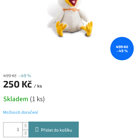
499 Kč
–49 %
499 Kč
–49 %
250 Kč
/ ks
Měrná
Skladem
(1 ks)
cena:
Možnosti doručení
Přidat do košíku